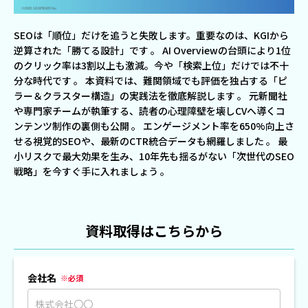
SEOは「順位」だけを追うと失敗します。重要なのは、KGIから
逆算された「勝てる設計」です
。
AI Overviewの台頭により1位
のクリック率は3割以上も激減。今や「検索上位」だけでは不十
分な時代です
。
本資料では、難関領域でも評価を独占する「ピ
ラー＆クラスター構造」の実践法を徹底解説します
。
元新聞社
や専門家チームが執筆する、読者の心理障壁を壊しCVへ導くコ
ンテンツ制作の裏側も公開
。
エンゲージメント率を650%向上さ
せる視覚的SEOや、最新のCTR統合データも網羅しました
。
最
小リスクで最大効果を生み、10年先も揺るがない「次世代のSEO
戦略」を今すぐ手に入れましょう
。
資料取得はこちらから
会社名