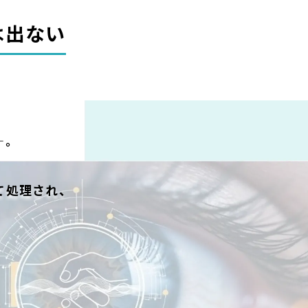
は出ない
—。
て処理され、