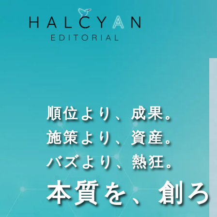
順位より、成果。
施策より、資産。
バズより、熱狂。
本質を、創ろ