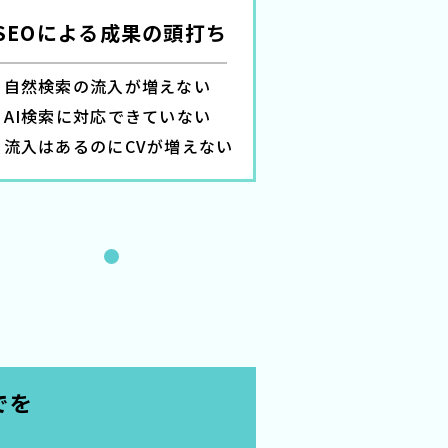
SEOによる成果の頭打ち
SNS・広
自然検索の流入が増えない
フォロワーが
AI検索に対応できていない
コンバージョ
流入はあるのにCVが増えない
勝てる広告動
でを