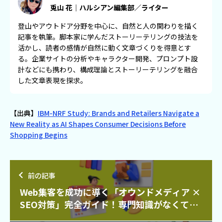
兎山 花｜ハルシアン編集部／ライター
登山やアウトドア分野を中心に、自然と人の関わりを描く
記事を執筆。脚本家に学んだストーリーテリングの技法を
活かし、読者の感情が自然に動く文章づくりを得意とす
る。企業サイトの分析やキャラクター開発、プロンプト設
計などにも携わり、構成理論とストーリーテリングを融合
した文章表現を探求。
【出典】
IBM-NRF Study: Brands and Retailers Navigate a
New Reality as AI Shapes Consumer Decisions Before
Shopping Begins
前の記事
Web集客を成功に導く「オウンドメディア ×
SEO対策」完全ガイド！専門知識がなくても
実践できる